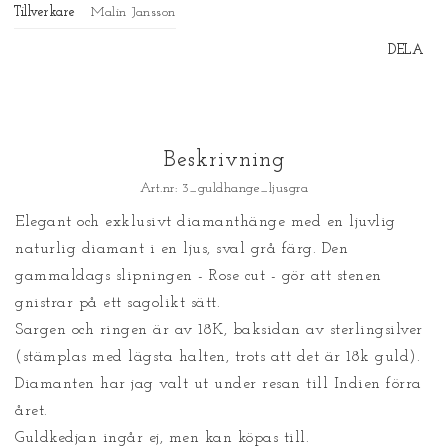
Tillverkare
Malin Jansson
DELA
Beskrivning
Art.nr: 3_guldhange_ljusgra
Elegant och exklusivt diamanthänge med en ljuvlig 
naturlig diamant i en ljus, sval grå färg. Den 
gammaldags slipningen - Rose cut - gör att stenen 
gnistrar på ett sagolikt sätt. 

Sargen och ringen är av 18K, baksidan av sterlingsilver 
(stämplas med lägsta halten, trots att det är 18k guld). 

Diamanten har jag valt ut under resan till Indien förra 
året. 

Guldkedjan ingår ej, men kan köpas till.
