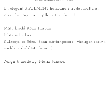
Art.nr: silverhalsband_scale_1
Ett elegant STATEMENT-halsband i frostat matterat 
silver för någon som gillar att sticka ut!

Mått: bredd 9.5cm Hca8cm

Material: silver

Kulkedja: ca 56cm  (kan måttanpassas - vänligen skriv i 
meddelandefältet i kassan)

Design & made by: Malin Jansson